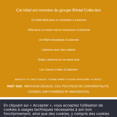
Cet hôtel est membre du groupe 9Hotel Collection
Un hôtel idéal pour un séminaire à Lisbonne
Hôtel pour un week-end en amoureux à Lisbonne
Un hôtel romantique à Lisbonne
Lisbonne avec des enfants
Visiter Lisbonne en un week-end
Les choses à faire à Lisbonne
AMADEUS : FG LISRCY. GALILEO : FG 66489. SABRE: FG 067483. WORLDSPAN : FG MERCY.
RNET 4242
.
MENTIONS LÉGALES
.
CGV
.
POLITIQUE DE CONFIDENTIALITE
.
COOKIES
.
HAPI
POWERED BY
MMCREATION
.
En cliquant sur « Accepter », vous acceptez l’utilisation de
cookies à usages techniques nécessaires à son bon
fonctionnement, ainsi que des cookies, y compris des cookies