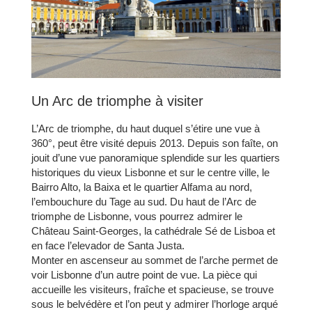
Un Arc de triomphe à visiter
L’Arc de triomphe, du haut duquel s’étire une vue à
360°, peut être visité depuis 2013. Depuis son faîte, on
jouit d’une vue panoramique splendide sur les quartiers
historiques du vieux Lisbonne et sur le centre ville, le
Bairro Alto, la Baixa et le quartier Alfama au nord,
CHAMBRES
l’embouchure du Tage au sud. Du haut de l’Arc de
SERVICES
triomphe de Lisbonne, vous pourrez admirer le
Château Saint-Georges, la cathédrale Sé de Lisboa et
GALERIE
en face l’elevador de Santa Justa.
OFFRES
Monter en ascenseur au sommet de l’arche permet de
voir Lisbonne d’un autre point de vue. La pièce qui
TOURISME
accueille les visiteurs, fraîche et spacieuse, se trouve
ENTREPRISES & GROUPES
sous le belvédère et l’on peut y admirer l’horloge arqué