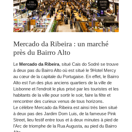
Mercado da Ribeira : un marché
CHAMBRES
près du Bairro Alto
SERVICES
GALERIE
Le
Mercado da Ribeira
, situé Cais do Sodré se trouve
à deux pas du Bairro Alto où est situé le 9Hotel Mercy
OFFRES
au cœur de la capitale du Portugaise. En effet, le Bairro
TOURISME
Alto est l’un des plus anciens quartiers de la ville de
ENTREPRISES & GROUPES
Lisbonne et l’endroit le plus prisé par les touristes et les
habitants de la ville pour sortir le soir, faire la fête et
CONTACT
rencontrer des curieux venus de tous horizons.
FR
EN
PT
Le célèbre Mercado da Ribeira est ainsi très bien situé
à deux pas des Jardim Dom Luis, de la fameuse Pink
Street, lieu festif entre tous et à deux minutes à pied de
l’Arc de triomphe de la Rua Augusta, au pied du Bairro