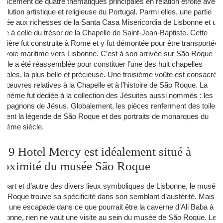
encement de quatre thématiques principales en relation étroite avec
évolution artistique et religieuse du Portugal. Parmi elles, une partie
diée aux richesses de la Santa Casa Misericordia de Lisbonne et un
tre à celle du trésor de la Chapelle de Saint-Jean-Baptiste. Cette
rnière fut construite à Rome et y fut démontée pour être transportée
r voie maritime vers Lisbonne. C’est à son arrivée sur São Roque
’elle a été réassemblée pour constituer l’une des huit chapelles
térales, la plus belle et précieuse. Une troisième voûte est consacrée
x œuvres relatives à la Chapelle et à l’histoire de São Roque. La
atrième fut dédiée à la collection des Jésuites aussi nommés : les
mpagnons de Jésus. Globalement, les pièces renferment des toiles 
latent la légende de São Roque et des portraits de monarques du
IIème siècle.
e 9 Hotel Mercy est idéalement situé à
roximité du musée São Roque
 part et d’autre des divers lieux symboliques de Lisbonne, le musée 
o Roque trouve sa spécificité dans son semblant d’austérité. Mais
ur une escapade dans ce que pourrait être la caverne d’Ali Baba à
sbonne, rien ne vaut une visite au sein du musée de São Roque. Le 9