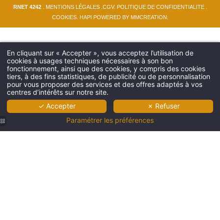
RNET 4242
.
MENTIONS LÉGALES
.
CGV
.
POLITIQUE DE CONFIDENTIALITE
.
COOKIES
.
HAPI
POWERED BY
MMCREATION
.
En cliquant sur « Accepter », vous acceptez l’utilisation de
cookies à usages techniques nécessaires à son bon
fonctionnement, ainsi que des cookies, y compris des cookies
tiers, à des fins statistiques, de publicité ou de personnalisation
pour vous proposer des services et des offres adaptés à vos
centres d’intérêts sur notre site.
✓ Accepter
✗ Refuser
Paramétrer les préférences
Musée
Saint-
Roch 9
Hotel
Mercy
Lisbonne