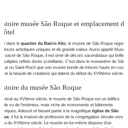
istoire musée São Roque et emplacement de
’hôtel
tué dans le
quartier du Bairro Alto
, le musée de São Roque regorg
 trésors artistiques uniques et de grande valeur. Aussi appelé Musée
art sacré de São Roque, il est orné de décors sacerdotaux qui brillent
 multiples reflets dorés scintillants. C’est dans le monastère de São
que ou Saint-Roch que son musée bondé de trésors hauts en coule
fiche la beauté de créations qui datent du début du XVIIIème siècle.
istoire du musée São Roque
nstruit au XVIème siècle, le musée de São Roque est un édifice
mple vu de l’extérieur, mais riche de monuments et bâtiments
storiques. Adossé et faisant partie à la magnifique
église de São
oque
, il fut la maison de profession de la congrégation Jésuite vers le
lieu du XVIIème siècle. Le musée en lui-même dispose d’un