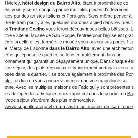
tel Mercy,
hôtel design du Bairro Alto
, étant à proximité de ce
sée, vous y serez conquis par de multiples pièces d’orfèvreries
nçues par des artistes Italiens et Portugais. Sans même penser à
endre le tram pour y aller, quelques marches à pied dans les rues du
argo Trindade Coelho
vous feront découvrir ses belles bâtisses. Lor
 votre visite au Musée de São Roque, l’entrée pour l’église est gratuit
CHAMBRES
 même si celle-ci est fermée, le musée vous ouvrira ses portes ! Le
otel Mercy de Lisbonne
dans le Bairro Alto
, avec une architecture
SERVICES
derne qui épouse le quartier, se fond complètement dans un
GALERIE
vironnement qui garantit un dépaysement unique. Dans chaque étap
 votre séjour, des plats régionaux et typiquement portugais vous sont
OFFRES
oposés dans le quartier, il se trouve également à proximité des
Porte
TOURISME
 Soleil
, un lieu où vous pourrrez admirer une vue magnifique sur
ENTREPRISES & GROUPES
sbonne. Avec les multiples maisons de Fado qui y sont présentes et 
atues de légendes artistiques qui s’imposent dans le quartier du
Bairr
CONTACT
to
, votre séjour s’avérera des plus mémorables.
FR
EN
PT
tp://www.snpcultura.org/tvb_uma_visita_ao_museu_de_sao_roque.h