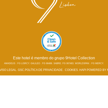
Este hotel é membro do grupo 9Hotel Collection
AMADEUS : FG LISRCY. GALILEO : FG 66489. SABRE: FG 067483. WORLDSPAN : FG MERCY.
VISO LEGAL
.
GSC
.
POLÍTICA DE PRIVACIDADE
.
COOKIES
.
HAPI
POWERED BY