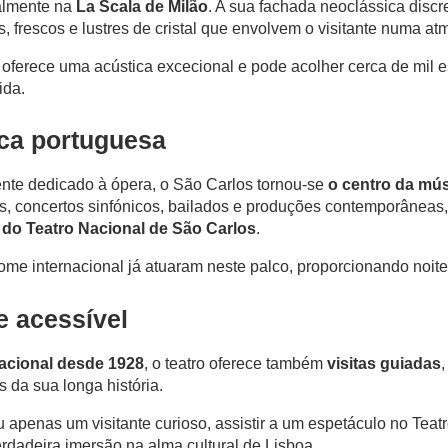
ialmente na
La Scala de Milão
. A sua fachada neoclássica discre
 frescos e lustres de cristal que envolvem o visitante numa atm
a, oferece uma acústica excecional e pode acolher cerca de mil e
ida.
ica portuguesa
ente dedicado à ópera, o São Carlos tornou-se
o centro da mús
s, concertos sinfónicos, bailados e produções contemporâneas
do Teatro Nacional de São Carlos
.
nome internacional já atuaram neste palco, proporcionando noit
PT
FR
EN
e acessível
cional desde 1928
, o teatro oferece também
visitas guiadas
 da sua longa história.
apenas um visitante curioso, assistir a um espetáculo no Tea
rdadeira imersão na alma cultural de Lisboa.