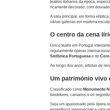
teatros italianos da época, espec
SERVIÇOS
ricamente decorado, com dourados,
A sala principal, em forma elíptic
GALERIA
várias galerias em madeira esculp
OFERTAS
O centro da cena lír
TURISMO
Único teatro em Portugal inteiram
regularmente óperas internacionai
EMPRESAS & GRUPOS
Sinfónica Portuguesa
e do
Coro 
CONTATO
Ao longo dos anos, artistas de re
Um património vivo 
Classificado como
Monumento Na
bastidores, camarins e os segredos
Seja um apaixonado pela ópera ou 
experiência inesquecível e uma ve