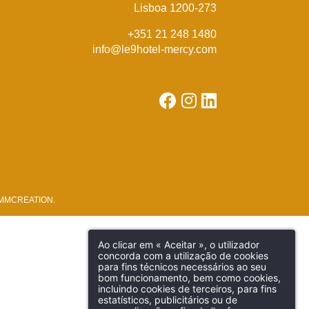
Lisboa 1200-273
+351 21 248 1480
info@le9hotel-mercy.com
MMCREATION
.
Ao clicar em « Aceitar », o utilizador
concorda com a utilização de cookies
para fins técnicos necessários ao seu
bom funcionamento, bem como cookies,
incluindo cookies de terceiros, para fins
estatísticos, publicitários ou de