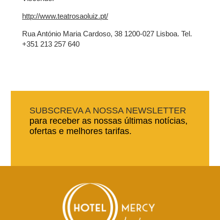
http://www.teatrosaoluiz.pt/
Rua António Maria Cardoso, 38 1200-027 Lisboa. Tel.
+351 213 257 640
QUARTOS
SERVIÇOS
GALERIA
OFERTAS
TURISMO
SUBSCREVA A NOSSA NEWSLETTER
EMPRESAS & GRUPOS
para receber as nossas últimas notícias,
ofertas e melhores tarifas.
CONTATO
PT
FR
EN