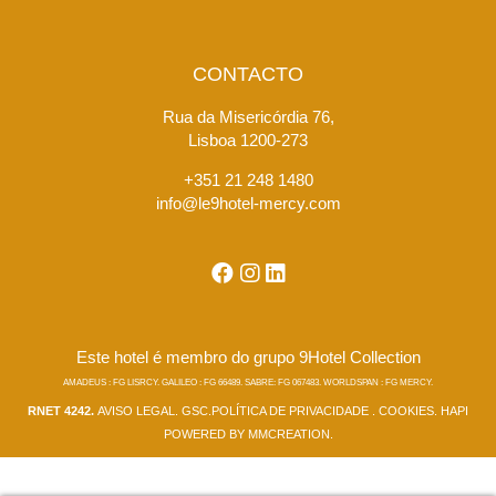
CONTACTO
Rua da Misericórdia 76,
Lisboa 1200-273
+351 21 248 1480
info@le9hotel-mercy.com
Este hotel é membro do grupo 9Hotel Collection
AMADEUS : FG LISRCY. GALILEO : FG 66489. SABRE: FG 067483. WORLDSPAN : FG MERCY.
RNET 4242.
AVISO LEGAL
.
GSC
.
POLÍTICA DE PRIVACIDADE
.
COOKIES
.
HAPI
POWERED BY
MMCREATION
.